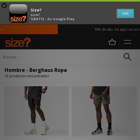
×
Size?
VER
size?
GRATIS - En Google Play
10% de dto. en app con el có
Página principal
Hombre
Ropa
Actualizar búsqueda
Hombre - Berghaus Ropa
12 productos encontrados