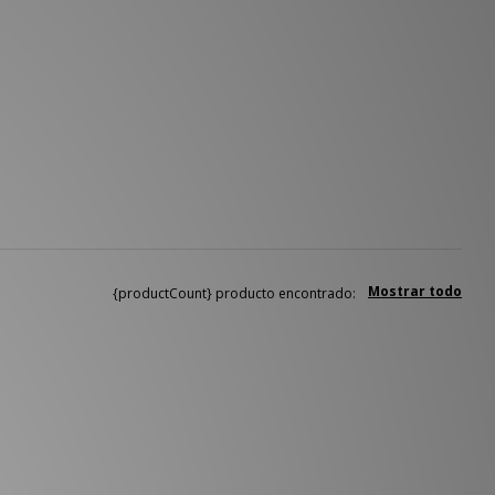
Mostrar todo
{productCount} producto encontrado: