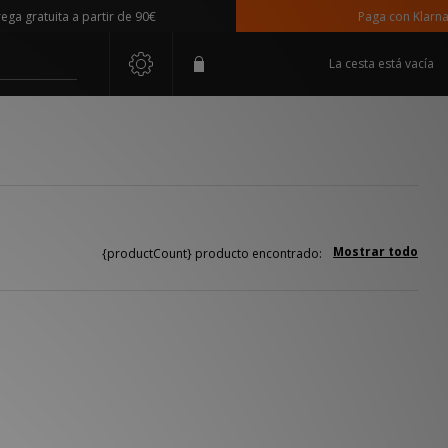
 gratuita a partir de 90€
Paga con Klarna
La cesta está vacía
Mostrar todo
{productCount} producto encontrado: