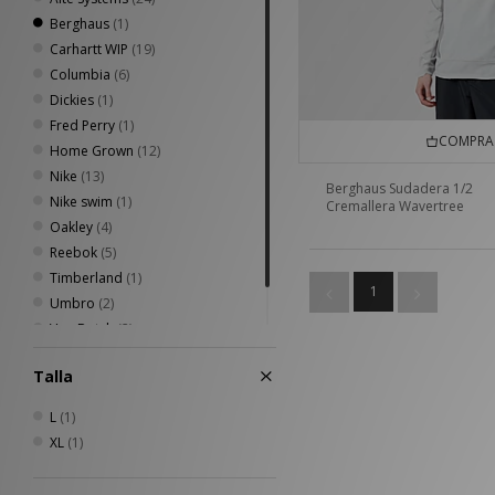
Berghaus
(1)
Carhartt WIP
(19)
Columbia
(6)
Dickies
(1)
Fred Perry
(1)
COMPRA 
Home Grown
(12)
Nike
(13)
Berghaus Sudadera 1/2
Nike swim
(1)
Cremallera Wavertree
Oakley
(4)
Reebok
(5)
Timberland
(1)
1
Umbro
(2)
Von Dutch
(2)
XLARGE
(7)
Talla
L
(1)
XL
(1)