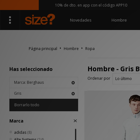
10% de dto. en app con el código APP10
Novedades
Hombre
Página principal
Hombre
Ropa
Hombre - Gris 
Has seleccionado
Ordenar por
Marca: Berghaus
Gris
Borrarlo todo
Marca
adidas
(8)
Alte Systems
(24)