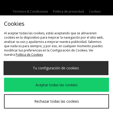
Términos & Condiciones
Politica de privacidad
Cookies
Contacto
Descuento de estudiante
Configuración de Cookies
Cookies
Modern Slavery Statement
Al aceptar todas las cookies, estás aceptando que se almacenen
cookies en tu dispositivo para mejorar la navegación por el sitio web,
analizar su uso y ayudarnos a mejorar nuestra publicidad. Sabemos
que nada es para siempre, y por eso, en cualquier momento puedes
modificar tus preferencias en la Configuración de Cookies. Ver
nuestra
Política de Cookies
Selecciona País
Tu configuración de cookies
España
Aceptamos las siguientes formas de pago
Aceptar todas las cookies
Visita nuestra página corporativa en
www.jdplc.com
Rechazar todas las cookies
Copyright © 2026 size?, Todos los derechos reservados.