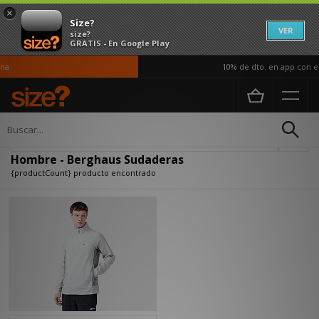
×
Size?
VER
size?
GRATIS - En Google Play
a
10% de dto. en app con el
Página principal
Hombre
Ropa
Sudaderas
Actualizar búsqueda
Hombre - Berghaus Sudaderas
{productCount} producto encontrado