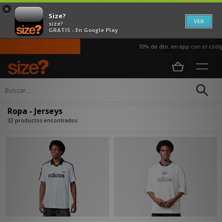
×
Size?
VER
size?
GRATIS - En Google Play
10% de dto. en app con el código
Página principal
Hombre
Ropa
Actualizar búsqueda
Ropa - Jerseys
32 productos encontrados