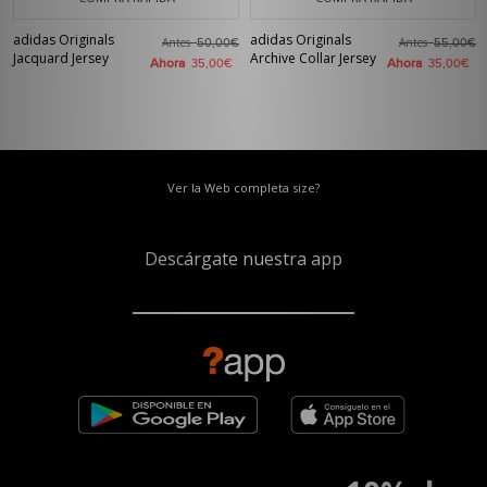
adidas Originals
adidas Originals
Antes
Antes
50,00€
55,00€
Jacquard Jersey
Archive Collar Jersey
Ahora
Ahora
35,00€
35,00€
Ver la Web completa size?
Descárgate nuestra app