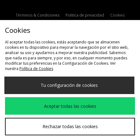
Términos & Condiciones
Politica de privacidad
Cookies
Contacto
Descuento de estudiante
Configuración de Cookies
Cookies
Modern Slavery Statement
Al aceptar todas las cookies, estás aceptando que se almacenen
cookies en tu dispositivo para mejorar la navegación por el sitio web,
analizar su uso y ayudarnos a mejorar nuestra publicidad. Sabemos
que nada es para siempre, y por eso, en cualquier momento puedes
modificar tus preferencias en la Configuración de Cookies. Ver
nuestra
Política de Cookies
Selecciona País
Tu configuración de cookies
España
Aceptamos las siguientes formas de pago
Aceptar todas las cookies
Visita nuestra página corporativa en
www.jdplc.com
Rechazar todas las cookies
Copyright © 2026 size?, Todos los derechos reservados.