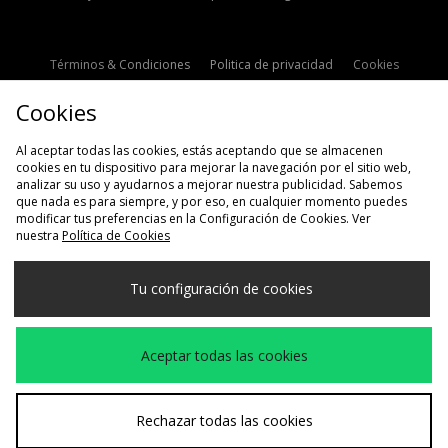
Términos & Condiciones
Politica de privacidad
Cookies
Contacto
Descuento de estudiante
Configuración de Cookies
Cookies
Modern Slavery Statement
Al aceptar todas las cookies, estás aceptando que se almacenen
cookies en tu dispositivo para mejorar la navegación por el sitio web,
analizar su uso y ayudarnos a mejorar nuestra publicidad. Sabemos
que nada es para siempre, y por eso, en cualquier momento puedes
modificar tus preferencias en la Configuración de Cookies. Ver
nuestra
Política de Cookies
Selecciona País
Tu configuración de cookies
España
Aceptamos las siguientes formas de pago
Aceptar todas las cookies
Visita nuestra página corporativa en
www.jdplc.com
Rechazar todas las cookies
Copyright © 2026 size?, Todos los derechos reservados.