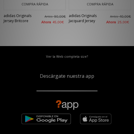
COMPRA RÁPIDA
COMPRA RÁPIDA
adidas Originals
adidas Originals
Antes
Antes
90,00€
40,00€
Jersey Britcore
Jacquard Jersey
Ahora
Ahora
45,00€
25,00€
Ver la Web completa size?
Descárgate nuestra app