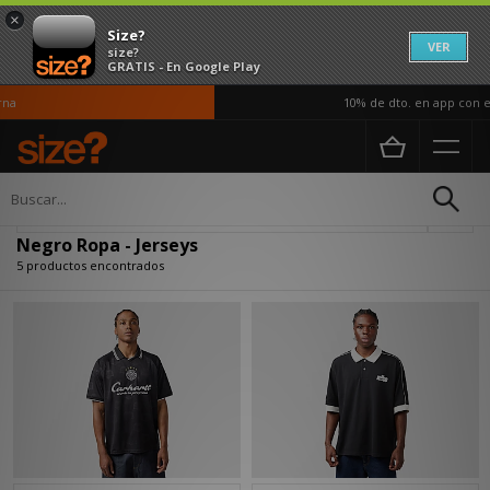
×
Size?
VER
size?
GRATIS - En Google Play
a
10% de dto. en app con el
Página principal
Hombre
Ropa
Actualizar búsqueda
Negro Ropa - Jerseys
5 productos encontrados