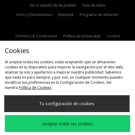
Ver el estado de mi pedido
Guía de tallas
Envío y Devoluciones
Empresa
Programa de afiliación
Términos & Condiciones
Politica de privacidad
Cookies
Contacto
Descuento de estudiante
Configuración de Cookies
Cookies
Modern Slavery Statement
Al aceptar todas las cookies, estás aceptando que se almacenen
cookies en tu dispositivo para mejorar la navegación por el sitio web,
analizar su uso y ayudarnos a mejorar nuestra publicidad. Sabemos
que nada es para siempre, y por eso, en cualquier momento puedes
modificar tus preferencias en la Configuración de Cookies. Ver
nuestra
Política de Cookies
Selecciona País
Tu configuración de cookies
España
Aceptamos las siguientes formas de pago
Aceptar todas las cookies