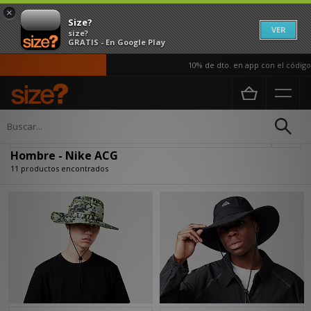
×
Size?
VER
size?
GRATIS - En Google Play
10% de dto. en app con el código A
Página principal
Hombre
Actualizar búsqueda
Hombre - Nike ACG
11 productos encontrados