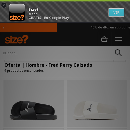
×
Size?
VER
size?
GRATIS - En Google Play
a
10% de dto. en app con el
Página principal
Hombre
Calzado
Actualizar búsqueda
Oferta | Hombre - Fred Perry Calzado
4 productos encontrados