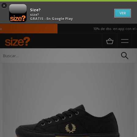
×
Size?
VER
size?
GRATIS - En Google Play
10% de dto. en app con el c
Página principal
Hombre
Calzado