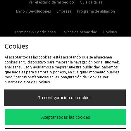
Ver el estado de mi pedido
Guía de tallas
Envío y Devoluciones
Empresa
Programa de afiliación
Términos & Condiciones
Politica de privacidad
Cookies
Contacto
Descuento de estudiante
Configuración de Cookies
Cookies
Modern Slavery Statement
Al aceptar todas las cookies, estás aceptando que se almacenen
cookies en tu dispositivo para mejorar la navegación por el sitio web,
analizar su uso y ayudarnos a mejorar nuestra publicidad. Sabemos
que nada es para siempre, y por eso, en cualquier momento puedes
modificar tus preferencias en la Configuración de Cookies. Ver
nuestra
Política de Cookies
Selecciona País
Tu configuración de cookies
España
Aceptamos las siguientes formas de pago
Aceptar todas las cookies