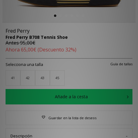
Fred Perry
Fred Perry B708 Tennis Shoe
Antes
95,00€
Ahora
65,00€
(Descuento 32%)
Selecciona una talla
Guía de tallas
41
42
43
45
Añade a la cesta
Guardar en la lista de deseos
Descripción