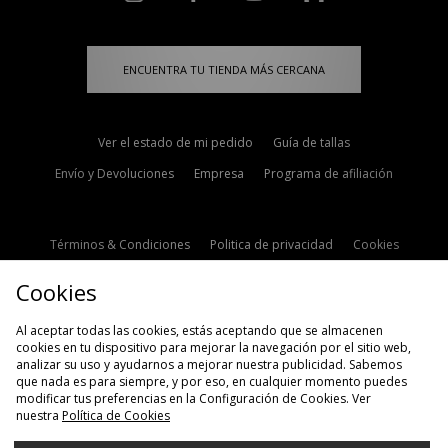
ENCUENTRA TU TIENDA MÁS CERCANA
Ver el estado de mi pedido
Guía de tallas
Envío y Devoluciones
Empresa
Programa de afiliación
Términos & Condiciones
Politica de privacidad
Cookies
Contacto
Descuento de estudiante
Configuración de Cookies
Cookies
Modern Slavery Statement
Al aceptar todas las cookies, estás aceptando que se almacenen
cookies en tu dispositivo para mejorar la navegación por el sitio web,
analizar su uso y ayudarnos a mejorar nuestra publicidad. Sabemos
que nada es para siempre, y por eso, en cualquier momento puedes
modificar tus preferencias en la Configuración de Cookies. Ver
nuestra
Política de Cookies
Selecciona País