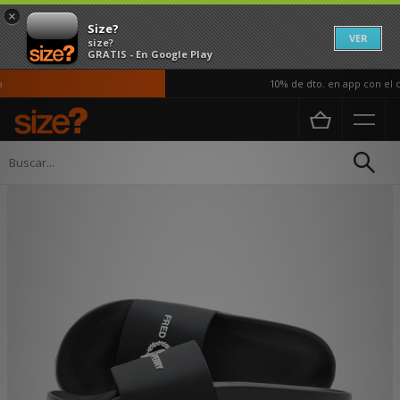
×
Size?
VER
size?
GRATIS - En Google Play
10% de dto. en app con el có
Página principal
Hombre
Calzado