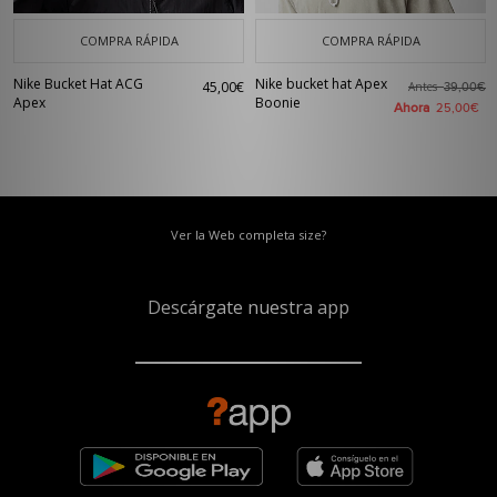
COMPRA RÁPIDA
COMPRA RÁPIDA
Nike Bucket Hat ACG
Nike bucket hat Apex
45,00€
Antes
39,00€
Apex
Boonie
Ahora
25,00€
Ver la Web completa size?
Descárgate nuestra app