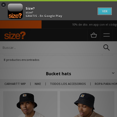
×
Size?
VER
size?
GRATIS - En Google Play
10% de dto. en app con el código
Página principal
Hombre
Accesorios
Sombreros
Actualizar búsqueda
8 productos encontrados
Bucket hats
Los accesorios streetwear se acercan cada vez más a la estética vintage a
CARHARTT WIP
NIKE
TODOS LOS ACCESORIOS
ROPA PARA HO
través de opciones como los alabados bucket hats, también conocidos
como sombreros de pescador. El complemento ideal para protegerte del
sol o para acudir a tus festivales de verano. No dejes de incluir algún
bucket hat en tu colección de accesorios. Descubre todas las opciones
disponibles en size? de marcas como Carhartt WIP, Nike o Columbia.