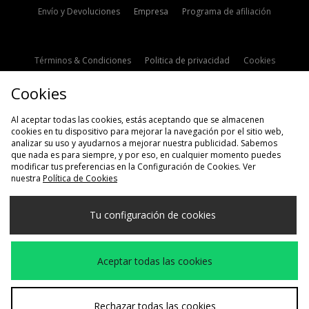
Envío y Devoluciones
Empresa
Programa de afiliación
Términos & Condiciones
Politica de privacidad
Cookies
Contacto
Descuento de estudiante
Configuración de Cookies
Cookies
Modern Slavery Statement
Al aceptar todas las cookies, estás aceptando que se almacenen
cookies en tu dispositivo para mejorar la navegación por el sitio web,
analizar su uso y ayudarnos a mejorar nuestra publicidad. Sabemos
que nada es para siempre, y por eso, en cualquier momento puedes
modificar tus preferencias en la Configuración de Cookies. Ver
nuestra
Política de Cookies
Selecciona País
Tu configuración de cookies
España
Aceptamos las siguientes formas de pago
Aceptar todas las cookies
Visita nuestra página corporativa en
www.jdplc.com
Rechazar todas las cookies