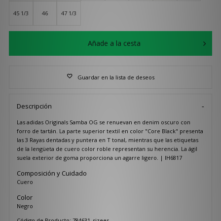
45 1/3
46
47 1/3
Añade a la cesta
Guardar en la lista de deseos
Descripción
Las adidas Originals Samba OG se renuevan en denim oscuro con
forro de tartán. La parte superior textil en color "Core Black" presenta
las 3 Rayas dentadas y puntera en T tonal, mientras que las etiquetas
de la lengüeta de cuero color roble representan su herencia. La ágil
suela exterior de goma proporciona un agarre ligero. | IH6817
Composición y Cuidado
Cuero
Color
Negro
Código de Producto: 784631_sizees