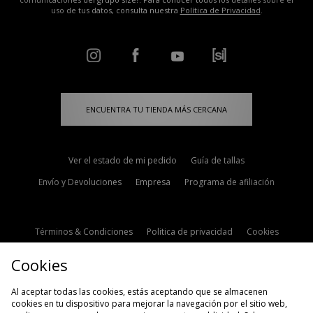
uso de tus datos, consulta nuestra
Política de Privacidad
.
ENCUENTRA TU TIENDA MÁS CERCANA
Ver el estado de mi pedido
Guía de tallas
Envío y Devoluciones
Empresa
Programa de afiliación
Términos & Condiciones
Politica de privacidad
Cookies
Contacto
Descuento de estudiante
Configuración de Cookies
Cookies
Modern Slavery Statement
Al aceptar todas las cookies, estás aceptando que se almacenen
cookies en tu dispositivo para mejorar la navegación por el sitio web,