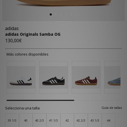
adidas
adidas Originals Samba OG
130,00€
Más colores disponibles
Selecciona una talla
Guía de tallas
39 1/3
40
40 2/3
41 1/3
42
42 2/3
43 1/3
44