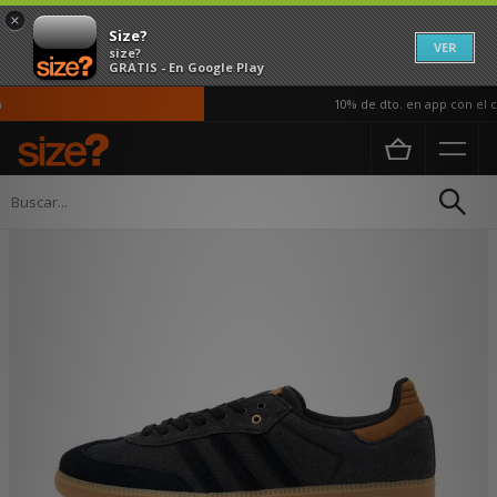
×
Size?
VER
size?
GRATIS - En Google Play
10% de dto. en app con el có
Página principal
Hombre
Calzado