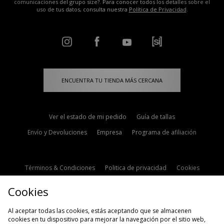
comunicaciones del grupo size?. Para conocer todos los detalles sobre el
uso de tus datos, consulta nuestra
Política de Privacidad
.
ENCUENTRA TU TIENDA MÁS CERCANA
Ver el estado de mi pedido
Guía de tallas
Envío y Devoluciones
Empresa
Programa de afiliación
Términos & Condiciones
Politica de privacidad
Cookies
Contacto
Descuento de estudiante
Configuración de Cookies
Cookies
Modern Slavery Statement
Al aceptar todas las cookies, estás aceptando que se almacenen
cookies en tu dispositivo para mejorar la navegación por el sitio web,