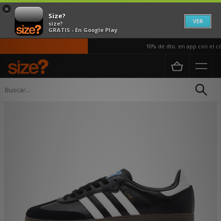
×
Size?
VER
size?
GRATIS - En Google Play
10% de dto. en app con el cód
Página principal
Hombre
Calzado