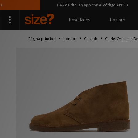
10% de dto. en app con el código APP10
Novedades
Hombre
Página principal
Hombre
Calzado
Clarks Originals D