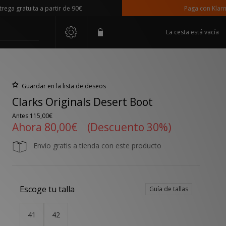
gratuita a partir de 90€
Paga con Klarna
La cesta está vacía
Guardar en la lista de deseos
Clarks Originals Desert Boot
Antes
115,00€
Ahora
80,00€
(Descuento 30%)
Envío gratis a tienda con este producto
Escoge tu talla
Guía de tallas
41
42