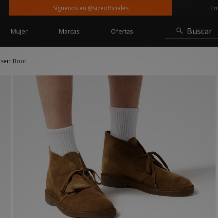
Síguenos en @sizeofficiales
Entrega 
Buscar
Mujer
Marcas
Ofertas
esert Boot