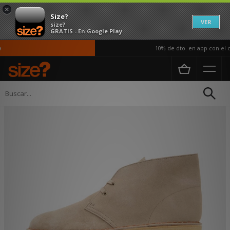
×
Size?
VER
size?
GRATIS - En Google Play
10% de dto. en app con el có
Página principal
Hombre
Calzado