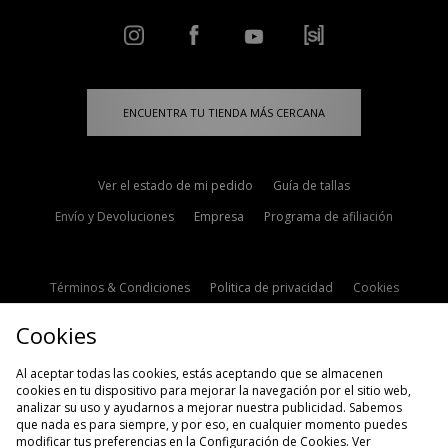
ENCUENTRA TU TIENDA MÁS CERCANA
Ver el estado de mi pedido
Guía de tallas
Envío y Devoluciones
Empresa
Programa de afiliación
Términos & Condiciones
Politica de privacidad
Cookies
Contacto
Descuento de estudiante
Configuración de Cookies
Cookies
Modern Slavery Statement
Al aceptar todas las cookies, estás aceptando que se almacenen
cookies en tu dispositivo para mejorar la navegación por el sitio web,
analizar su uso y ayudarnos a mejorar nuestra publicidad. Sabemos
que nada es para siempre, y por eso, en cualquier momento puedes
modificar tus preferencias en la Configuración de Cookies. Ver