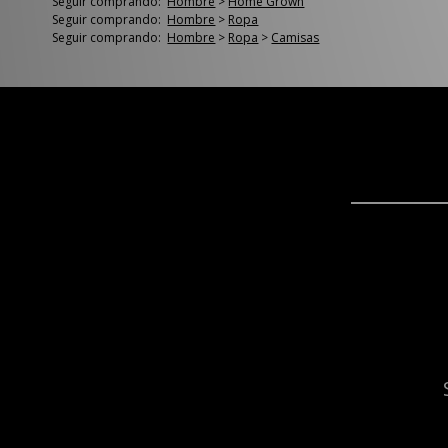
Seguir comprando:
Hombre
>
Home Grown
Seguir comprando:
Hombre
>
Ropa
Seguir comprando:
Hombre
>
Ropa
>
Camisas