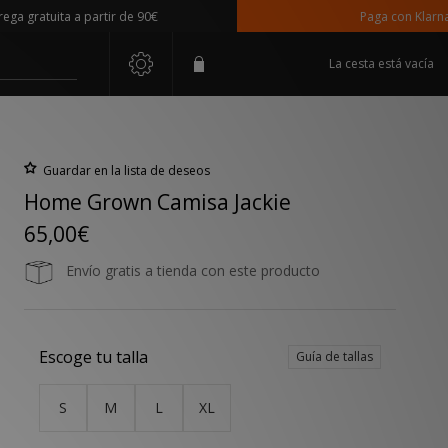
ratuita a partir de 90€
Paga con Klarna
La cesta está vacía
Guardar en la lista de deseos
Home Grown Camisa Jackie
65,00€
Envío gratis a tienda con este producto
Escoge tu talla
Guía de tallas
S
M
L
XL