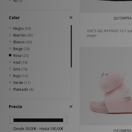
42
(3)
42.5
(1)
35/36
(2)
Color
COMPRA 
Negro
(56)
ASICS GEL-KAYANO 12.1 pa
Marrón
(45)
mujer
Blanco
(40)
Beige
(28)
Rosa
(23)
Azul
(18)
Gris
(16)
Rojo
(12)
Verde
(11)
Plateado
(8)
Amarillo
(4)
Crema
(2)
Precio
Morado
(2)
Dorado
(1)
Multicolor
(1)
Naranja
(1)
COMPRA 