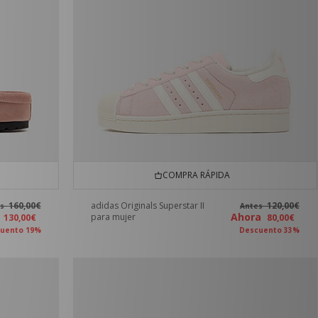
COMPRA RÁPIDA
160,00€
adidas Originals Superstar II
120,00€
es
Antes
a
Ahora
para mujer
130,00€
80,00€
uento 19%
Descuento 33%