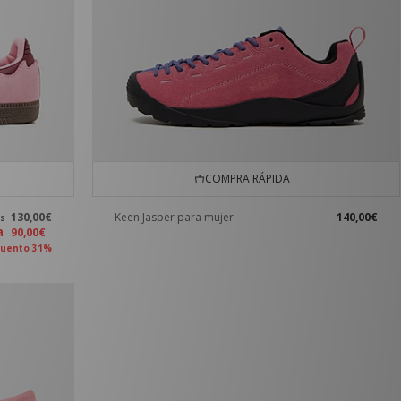
COMPRA RÁPIDA
130,00€
Keen Jasper para mujer
140,00€
es
ra
90,00€
uento 31%