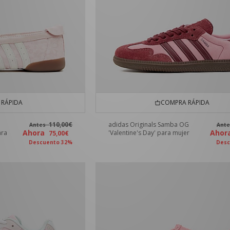
RÁPIDA
COMPRA RÁPIDA
110,00€
adidas Originals Samba OG
Antes
Ant
Ahora
Aho
ara
'Valentine's Day' para mujer
75,00€
Descuento 32%
Desc