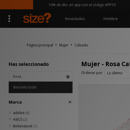
10% de dto. en app con el código APP10
Novedades
Hombre
Página principal
Mujer
Calzado
Mujer - Rosa Ca
Has seleccionado
Ordenar por
Rosa
Borrarlo todo
Marca
adidas
(6)
ASICS
(2)
Birkenstock
(1)