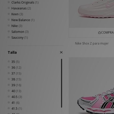
Clarks Originals
(1)
Havaianas
(2)
Keen
(3)
New Balance
(1)
Nike
(3)
Salomon
(3)
COMPRA 
Saucony
(1)
Nike Shox Z para mujer
Talla
35
(5)
36
(12)
37
(15)
38
(15)
39
(16)
40
(13)
40.5
(3)
41
(6)
41.5
(1)