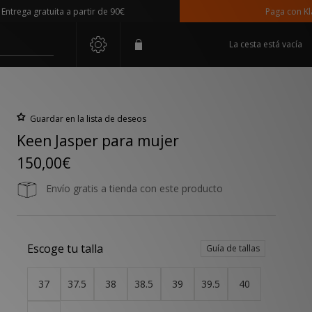
ga gratuita a partir de 90€
Paga con Klarna
La cesta está vacía
Guardar en la lista de deseos
Keen Jasper para mujer
150,00€
Envío gratis a tienda con este producto
Escoge tu talla
Guía de tallas
37
37.5
38
38.5
39
39.5
40