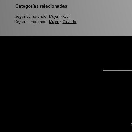
Categorías relacionadas
Seguir comprando:
Mujer
>
Keen
Seguir comprando:
Mujer
>
Calzado