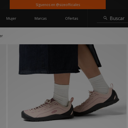
Síguenos en @sizeofficiales
Entre
Buscar
Mujer
Marcas
Ofertas
er