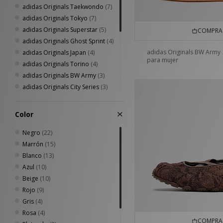
adidas Originals Taekwondo
(7)
adidas Originals Tokyo
(7)
adidas Originals Superstar
(5)
COMPRA 
adidas Originals Ghost Sprint
(4)
adidas Originals BW Army
adidas Originals Japan
(4)
para mujer
adidas Originals Torino
(4)
adidas Originals BW Army
(3)
adidas Originals City Series
(3)
adidas Adistar Control 5
(2)
adidas F50
(2)
Color
adidas Originals Paris
(2)
adidas Originals Dublin
Negro
(22)
(1)
adidas Originals Glasgow
Marrón
(15)
(1)
adidas Originals Jabbar
Blanco
(13)
(1)
adidas Originals London OG
Azul
(10)
(1)
adidas Originals SL 72
Beige
(10)
(1)
Rojo
(9)
Gris
(4)
Rosa
(4)
COMPRA 