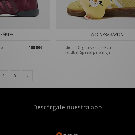
RÁPIDA
COMPRA RÁPIDA
do
100,00€
adidas Originals x Care Bears
Handball Spezial para mujer
4
5
Descárgate nuestra app