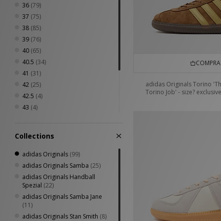
36
(79)
37
(75)
38
(85)
39
(76)
40
(65)
40.5
(34)
COMPRA 
41
(31)
adidas Originals Torino 'T
42
(25)
Torino Job' - size? exclusiv
42.5
(4)
43
(4)
44
(4)
44.5
(4)
Collections
45
(4)
46
(4)
adidas Originals
(99)
46.5
(3)
adidas Originals Samba
(25)
47
(3)
adidas Originals Handball
Spezial
(22)
adidas Originals Samba Jane
(11)
adidas Originals Stan Smith
(8)