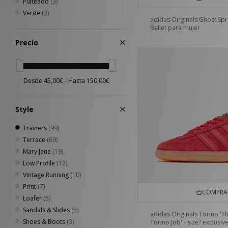
Plateado
(3)
Verde
(3)
adidas Originals Ghost Spr
Amarillo
(2)
Ballet para mujer
Crema
(2)
Precio
Dorado
(1)
Morado
(1)
Style
Trainers
(99)
Terrace
(69)
Mary Jane
(19)
Low Profile
(12)
Vintage Running
(10)
Print
(7)
COMPRA 
Loafer
(5)
Sandals & Slides
(5)
adidas Originals Torino 'T
Shoes & Boots
(3)
Torino Job' - size? exclusiv