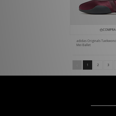
COMPRA 
adidas Originals Taekwon
Mei Ballet
1
2
3