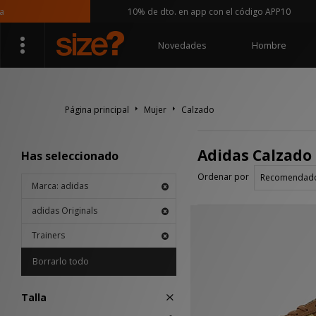
10% de dto. en app con el código APP10
Novedades
Hombre
Página principal
Mujer
Calzado
Adidas Calzado 
Has seleccionado
Ordenar por
Marca: adidas
adidas Originals
Trainers
Borrarlo todo
Talla