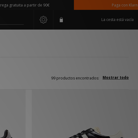
uita a partir de 90€
Paga con Klarna
La cesta está vacía
Mostrar todo
99 productos encontrados: