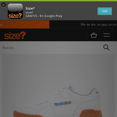
×
Size?
VER
size?
GRATIS - En Google Play
10% de dto. en app con el c
Página principal
Mujer
Calzado