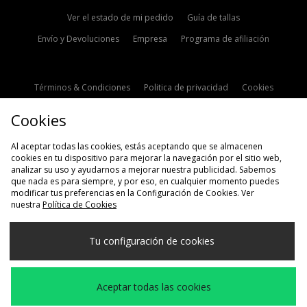
Ver el estado de mi pedido
Guía de tallas
Envío y Devoluciones
Empresa
Programa de afiliación
Términos & Condiciones
Politica de privacidad
Cookies
Contacto
Descuento de estudiante
Configuración de Cookies
Cookies
Modern Slavery Statement
Al aceptar todas las cookies, estás aceptando que se almacenen
cookies en tu dispositivo para mejorar la navegación por el sitio web,
analizar su uso y ayudarnos a mejorar nuestra publicidad. Sabemos
que nada es para siempre, y por eso, en cualquier momento puedes
modificar tus preferencias en la Configuración de Cookies. Ver
nuestra
Política de Cookies
Selecciona País
Tu configuración de cookies
España
Aceptamos las siguientes formas de pago
Aceptar todas las cookies