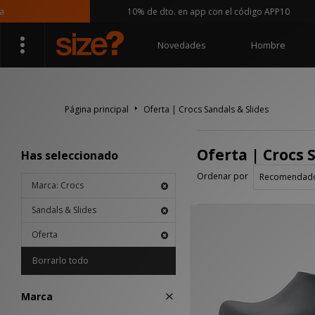
10% de dto. en app con el código APP10
Novedades
Hombre
Página principal
Oferta | Crocs Sandals & Slides
Oferta | Crocs 
Has seleccionado
Ordenar por
Marca: Crocs
Sandals & Slides
Oferta
Borrarlo todo
Marca