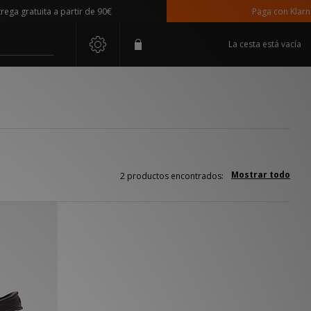
a gratuita a partir de 90€
Paga con Klarna
La cesta está vacía
Mostrar todo
2 productos encontrados: