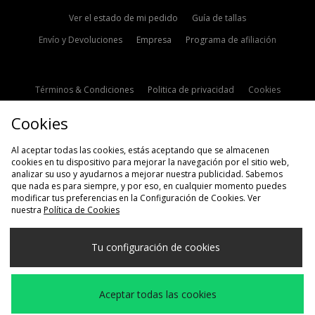
Ver el estado de mi pedido
Guía de tallas
Envío y Devoluciones
Empresa
Programa de afiliación
Términos & Condiciones
Politica de privacidad
Cookies
Contacto
Descuento de estudiante
Configuración de Cookies
Cookies
Modern Slavery Statement
Al aceptar todas las cookies, estás aceptando que se almacenen
cookies en tu dispositivo para mejorar la navegación por el sitio web,
analizar su uso y ayudarnos a mejorar nuestra publicidad. Sabemos
que nada es para siempre, y por eso, en cualquier momento puedes
modificar tus preferencias en la Configuración de Cookies. Ver
nuestra
Política de Cookies
Selecciona País
Tu configuración de cookies
España
Aceptamos las siguientes formas de pago
Aceptar todas las cookies