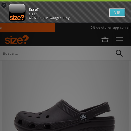
×
Size?
VER
size?
GRATIS - En Google Play
10% de dto. en app con el c
Página principal
Mujer
Calzado