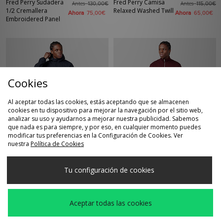
Fred Perry Sudadera
Fred Perry Camisa
Antes
Antes
130,00€
115,00€
1/2 Cremallera
Relaxed Washed Twill
Ahora
Ahora
75,00€
65,00€
Embroidered Panel
Cookies
Al aceptar todas las cookies, estás aceptando que se almacenen
cookies en tu dispositivo para mejorar la navegación por el sitio web,
analizar su uso y ayudarnos a mejorar nuestra publicidad. Sabemos
que nada es para siempre, y por eso, en cualquier momento puedes
COMPRA RÁPIDA
COMPRA RÁPIDA
modificar tus preferencias en la Configuración de Cookies. Ver
nuestra
Política de Cookies
Fred Perry Chaqueta
Fred Perry Sudadera
Antes
Antes
205,00€
110,00€
Ripstop Smock
1/2 Cremallera
Ahora
Ahora
145,00€
75,00€
Tu configuración de cookies
Aceptar todas las cookies