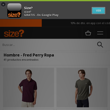
×
Size?
VER
size?
GRATIS - En Google Play
10% de dto. en app con el código AP
Página principal
Hombre
Ropa
Actualizar búsqueda
Hombre - Fred Perry Ropa
41 productos encontrados