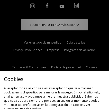
ENCUENTRA TU TIENDA MÁS CERCANA
Ver el estado de mi pedido
Guía de tallas
Envío y Devoluciones
Empresa
Programa de afiliación
Términos & Condiciones
Politica de privacidad
Cookies
Contacto
Descuento de estudiante
Configuración de Cookies
Cookies
Modern Slavery Statement
Al aceptar todas las cookies, estás aceptando que se almacenen
cookies en tu dispositivo para mejorar la navegación por el sitio web,
analizar su uso y ayudarnos a mejorar nuestra publicidad. Sabemos
que nada es para siempre, y por eso, en cualquier momento puedes
modificar tus preferencias en la Configuración de Cookies. Ver
nuestra
Política de Cookies