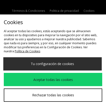
Términos & Condiciones
Politica de privacidad
Cookies
Contacto
Descuento de estudiante
Configuración de Cookies
Cookies
Modern Slavery Statement
Al aceptar todas las cookies, estás aceptando que se almacenen
cookies en tu dispositivo para mejorar la navegación por el sitio web,
analizar su uso y ayudarnos a mejorar nuestra publicidad. Sabemos
que nada es para siempre, y por eso, en cualquier momento puedes
modificar tus preferencias en la Configuración de Cookies. Ver
nuestra
Política de Cookies
Selecciona País
Tu configuración de cookies
España
Aceptamos las siguientes formas de pago
Aceptar todas las cookies
Visita nuestra página corporativa en
www.jdplc.com
Rechazar todas las cookies
Copyright © 2026 size?, Todos los derechos reservados.