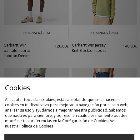
COMPRA RÁPIDA
COMPRA RÁPIDA
Carhartt WIP
Carhartt WIP Jersey
120,00€
140,00€
pantalón corto
Knit Stockton Loose
Landon Denim
Cookies
Al aceptar todas las cookies, estás aceptando que se almacenen
cookies en tu dispositivo para mejorar la navegación por el sitio web,
analizar su uso y ayudarnos a mejorar nuestra publicidad. Sabemos
que nada es para siempre, y por eso, en cualquier momento puedes
modificar tus preferencias en la Configuración de Cookies. Ver
nuestra
Política de Cookies
COMPRA RÁPIDA
COMPRA RÁPIDA
Carhartt WIP Pantalón
Carhartt WIP Pantalón
130,00€
90,00€