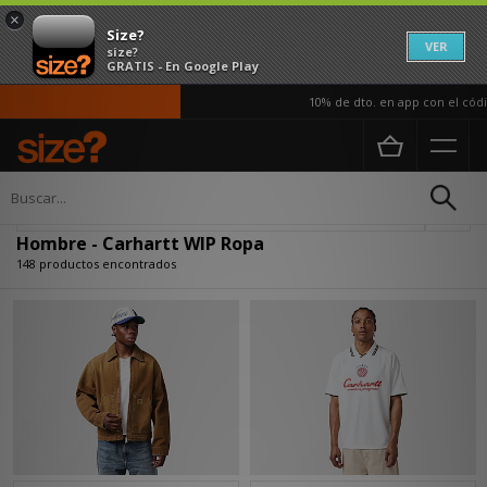
×
Size?
VER
size?
GRATIS - En Google Play
10% de dto. en app con el código A
Página principal
Hombre
Ropa
Actualizar búsqueda
Hombre - Carhartt WIP Ropa
148 productos encontrados