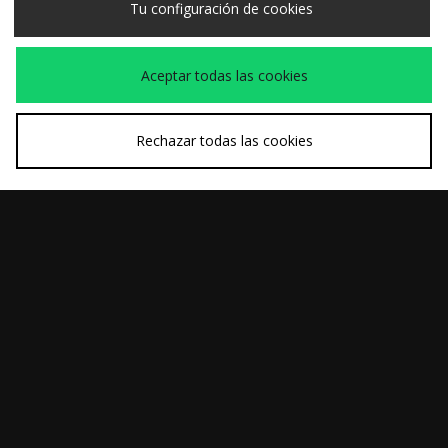
Tu configuración de cookies
Corto OG Double
Corto Brandon
Knee
Aceptar todas las cookies
Rechazar todas las cookies
COMPRA RÁPIDA
COMPRA RÁPIDA
Carhartt WIP
Carhartt WIP
55,00€
130,00€
Camiseta Benton
Sudadera con
Capucha Spiral