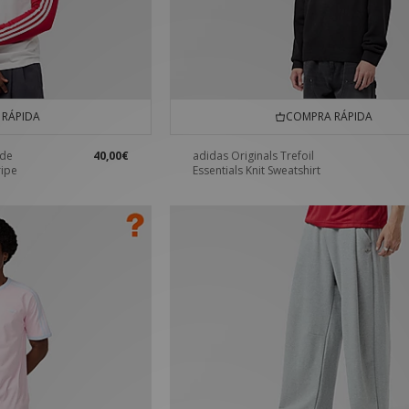
RÁPIDA
COMPRA RÁPIDA
 de
40,00€
adidas Originals Trefoil
ripe
Essentials Knit Sweatshirt