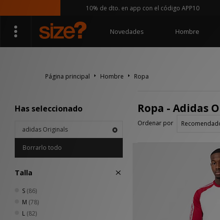
10% de dto. en app con el código APP10
Novedades
Hombre
Página principal
Hombre
Ropa
Ropa - Adidas O
Has seleccionado
Ordenar por
adidas Originals
Borrarlo todo
Talla
S
(86)
M
(78)
L
(82)