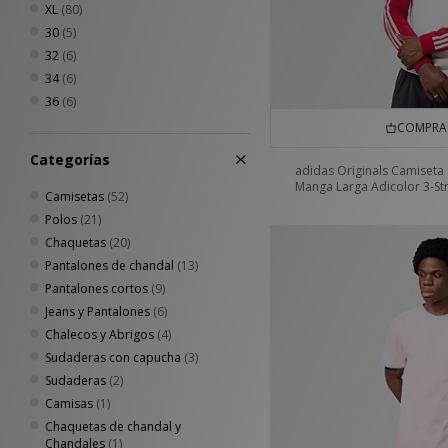
XL
(80)
30
(5)
32
(6)
34
(6)
36
(6)
COMPRA 
Categorías
adidas Originals Camiseta
Manga Larga Adicolor 3-St
Camisetas
(52)
Polos
(21)
Chaquetas
(20)
Pantalones de chandal
(13)
Pantalones cortos
(9)
Jeans y Pantalones
(6)
Chalecos y Abrigos
(4)
Sudaderas con capucha
(3)
Sudaderas
(2)
Camisas
(1)
Chaquetas de chandal y
Chandales
(1)