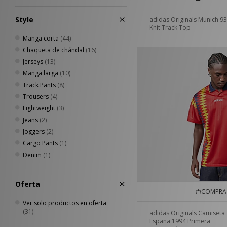
Style
adidas Originals Munich 93
Knit Track Top
Manga corta
(44)
Chaqueta de chándal
(16)
Jerseys
(13)
Manga larga
(10)
Track Pants
(8)
Trousers
(4)
Lightweight
(3)
Jeans
(2)
Joggers
(2)
Cargo Pants
(1)
Denim
(1)
Oferta
COMPRA 
Ver solo productos en oferta
(31)
adidas Originals Camiseta
España 1994 Primera