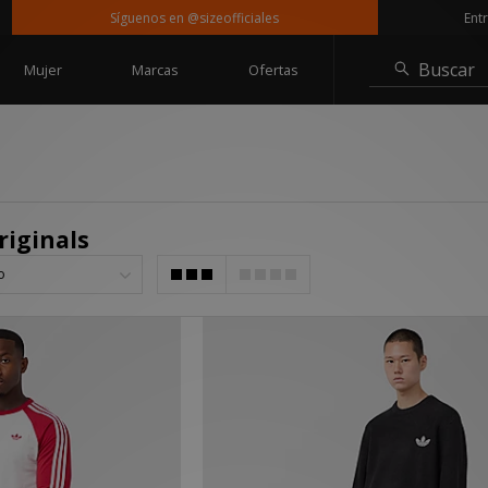
Síguenos en @sizeofficiales
Entrega grat
Buscar
Mujer
Marcas
Ofertas
riginals