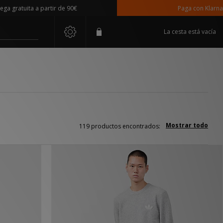
uita a partir de 90€
Paga con Klarna
La cesta está vacía
Mostrar todo
119 productos encontrados: