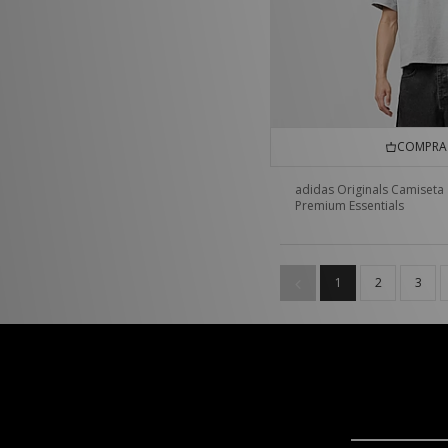
COMPRA 
adidas Originals Camiseta
Premium Essentials
1
2
3