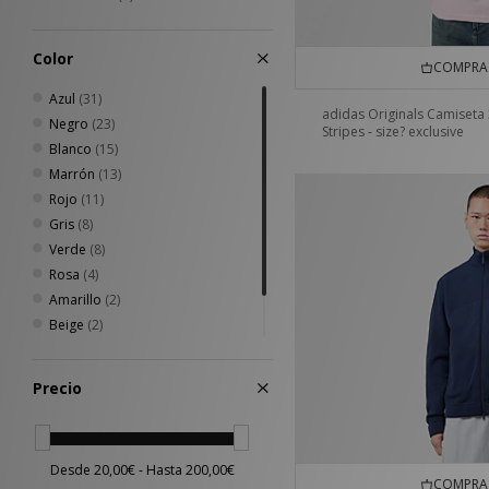
Color
COMPRA 
Azul
(31)
adidas Originals Camiseta 
Negro
(23)
Stripes - size? exclusive
Blanco
(15)
Marrón
(13)
Rojo
(11)
Gris
(8)
Verde
(8)
Rosa
(4)
Amarillo
(2)
Beige
(2)
Multicolor
(1)
Naranja
(1)
Precio
COMPRA 