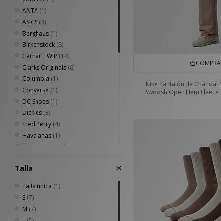
ANTA
(1)
ASICS
(3)
Berghaus
(1)
Birkenstock
(8)
Carhartt WIP
(14)
COMPRA 
Clarks Originals
(6)
Columbia
(1)
Nike Pantalón de Chándal 
Converse
(1)
Swoosh Open Hem Fleece
DC Shoes
(1)
Dickies
(3)
Fred Perry
(4)
Havaianas
(1)
Home Grown
(11)
Jason Markk
(3)
Talla
Keen
(4)
Lacoste
(1)
Talla única
(1)
New Balance
(9)
S
(7)
New Era
(1)
M
(7)
Nike
(16)
L
(5)