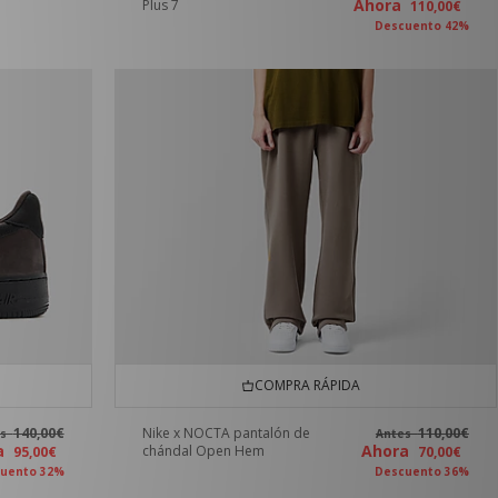
Ahora
Plus 7
110,00€
Descuento 42%
COMPRA RÁPIDA
140,00€
Nike x NOCTA pantalón de
110,00€
es
Antes
ra
Ahora
chándal Open Hem
95,00€
70,00€
uento 32%
Descuento 36%