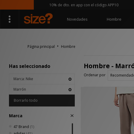
10% de dto. en app con el código APP10
Novedades
Hombre
Página principal
Hombre
Hombre - Marr
Has seleccionado
Ordenar por
Marca: Nike
Marrón
Borrarlo todo
Marca
47 Brand
(1)
adidas
(41)