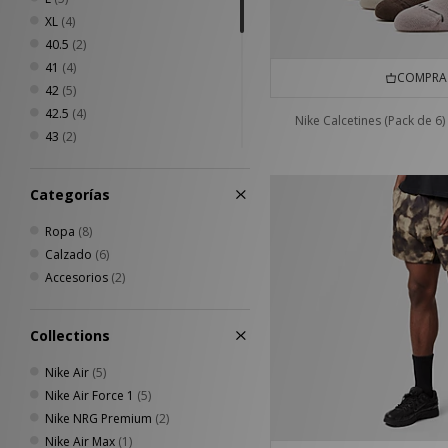
Novesta
(1)
XL
(4)
Oakley
(5)
40.5
(2)
Paraboot
(1)
41
(4)
COMPRA 
PUMA
(5)
42
(5)
Reebok
(4)
42.5
(4)
Nike Calcetines (Pack de 6)
Rockport
(5)
43
(2)
Salomon
(3)
44
(2)
The North Face
(1)
44.5
(4)
Categorías
Timberland
(5)
45
(3)
UGG
(2)
45.5
(3)
Ropa
(8)
Umbro
(1)
46
(2)
Calzado
(6)
Vans
(3)
47
(1)
Accesorios
(2)
47.5
(1)
34 - 38
(1)
Collections
38 - 42
(1)
42 - 46
(1)
Nike Air
(5)
Nike Air Force 1
(5)
Nike NRG Premium
(2)
Nike Air Max
(1)