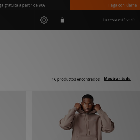
ita a partir de 90€
Paga con Klarna
La cesta está vacía
Mostrar todo
16 productos encontrados: