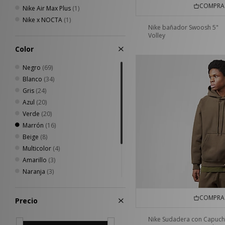
COMPRA 
Nike Air Max Plus
(1)
Nike x NOCTA
(1)
Nike bañador Swoosh 5"
Volley
Color
Negro
(69)
Blanco
(34)
Gris
(24)
Azul
(20)
Verde
(20)
Marrón
(16)
Beige
(8)
Multicolor
(4)
Amarillo
(3)
Naranja
(3)
Morado
(2)
Rosa
(2)
COMPRA 
Precio
Plateado
(1)
Rojo
(1)
Nike Sudadera con Capuc