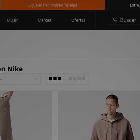
Síguenos en @sizeofficiales
Entrega gratu
Buscar
Mujer
Marcas
Ofertas
ón Nike