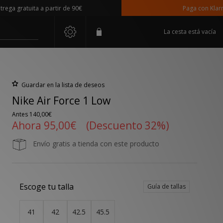
gratuita a partir de 90€
Paga con Klarna
La cesta está vacía
Guardar en la lista de deseos
Nike Air Force 1 Low
Antes
140,00€
Ahora
95,00€
(Descuento 32%)
Envío gratis a tienda con este producto
Escoge tu talla
Guía de tallas
41
42
42.5
45.5