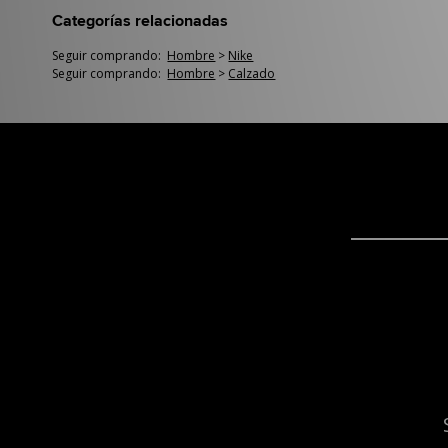
Categorías relacionadas
Seguir comprando:
Hombre
>
Nike
Seguir comprando:
Hombre
>
Calzado