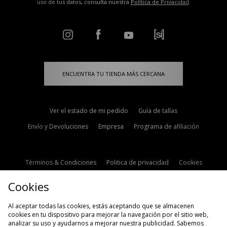
uso de tus datos, consulta nuestra
Política de Privacidad
.
ENCUENTRA TU TIENDA MÁS CERCANA
Ver el estado de mi pedido
Guía de tallas
Envío y Devoluciones
Empresa
Programa de afiliación
Términos & Condiciones
Politica de privacidad
Cookies
Contacto
Descuento de estudiante
Configuración de Cookies
Cookies
Modern Slavery Statement
Al aceptar todas las cookies, estás aceptando que se almacenen
cookies en tu dispositivo para mejorar la navegación por el sitio web,
analizar su uso y ayudarnos a mejorar nuestra publicidad. Sabemos