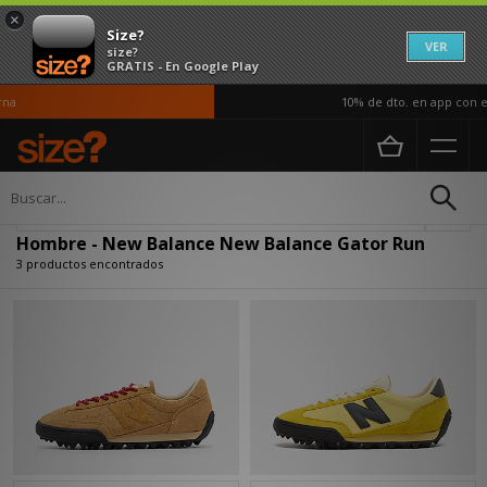
×
Size?
VER
size?
GRATIS - En Google Play
na
10% de dto. en app con el
Página principal
Hombre
Actualizar búsqueda
Hombre - New Balance New Balance Gator Run
3 productos encontrados