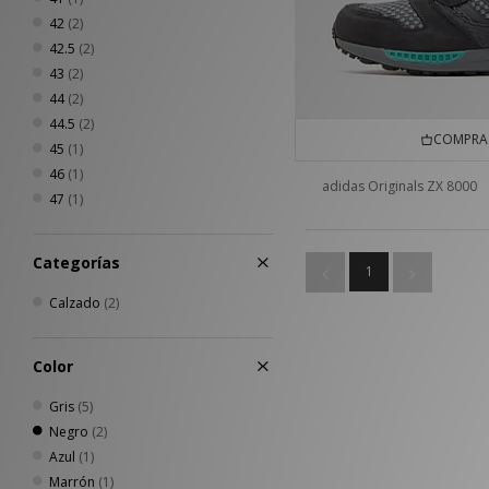
42
(2)
42.5
(2)
43
(2)
44
(2)
44.5
(2)
COMPRA 
45
(1)
46
(1)
adidas Originals ZX 8000
47
(1)
Categorías
1
Calzado
(2)
Color
Gris
(5)
Negro
(2)
Azul
(1)
Marrón
(1)