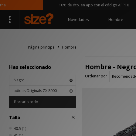
a
10% de dto. en app con el código APP10
Novedades
Hombre
Página principal
Hombre
Hombre - Negro
Has seleccionado
Ordenar por
Negro
adidas Originals ZX 8000
Borrarlo todo
Talla
40.5
(1)
41
(1)