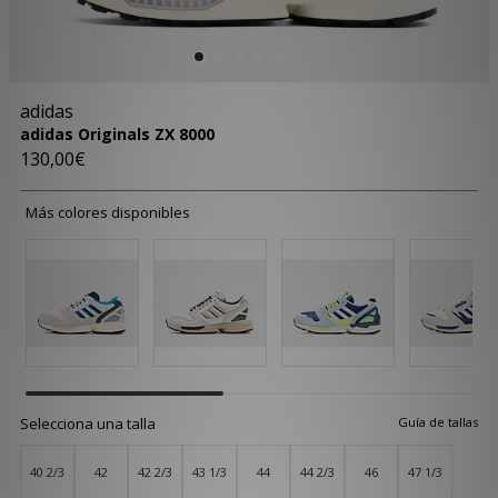
adidas
adidas Originals ZX 8000
130,00€
Más colores disponibles
Selecciona una talla
Guía de tallas
40 2/3
42
42 2/3
43 1/3
44
44 2/3
46
47 1/3