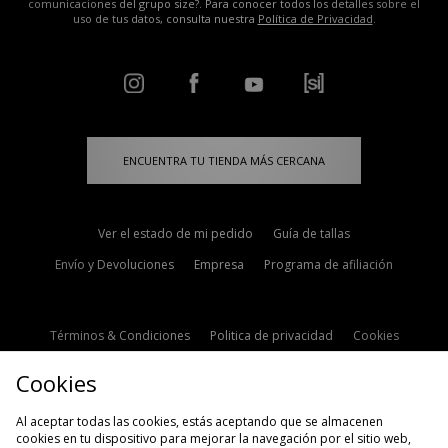
comunicaciones del grupo size?. Para conocer todos los detalles sobre el
uso de tus datos, consulta nuestra
Política de Privacidad
.
ENCUENTRA TU TIENDA MÁS CERCANA
Ver el estado de mi pedido
Guía de tallas
Envío y Devoluciones
Empresa
Programa de afiliación
Términos & Condiciones
Politica de privacidad
Cookies
Contacto
Descuento de estudiante
Configuración de Cookies
Cookies
Modern Slavery Statement
Al aceptar todas las cookies, estás aceptando que se almacenen
cookies en tu dispositivo para mejorar la navegación por el sitio web,