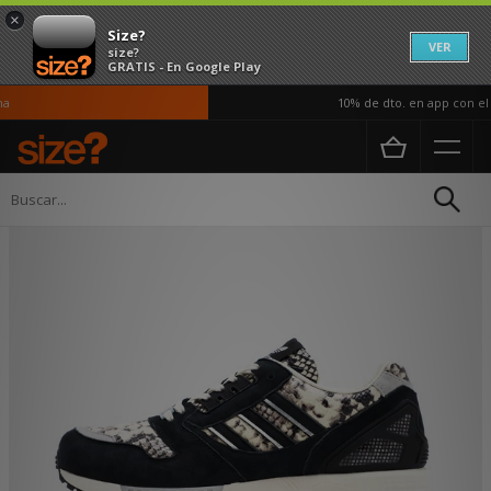
×
Size?
VER
size?
GRATIS - En Google Play
10% de dto. en app con el c
Página principal
Hombre
Calzado