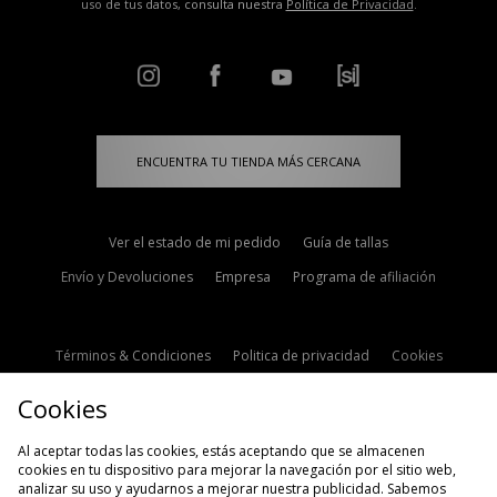
uso de tus datos, consulta nuestra
Política de Privacidad
.
ENCUENTRA TU TIENDA MÁS CERCANA
Ver el estado de mi pedido
Guía de tallas
Envío y Devoluciones
Empresa
Programa de afiliación
Términos & Condiciones
Politica de privacidad
Cookies
Contacto
Descuento de estudiante
Configuración de Cookies
Cookies
Modern Slavery Statement
Al aceptar todas las cookies, estás aceptando que se almacenen
cookies en tu dispositivo para mejorar la navegación por el sitio web,
analizar su uso y ayudarnos a mejorar nuestra publicidad. Sabemos