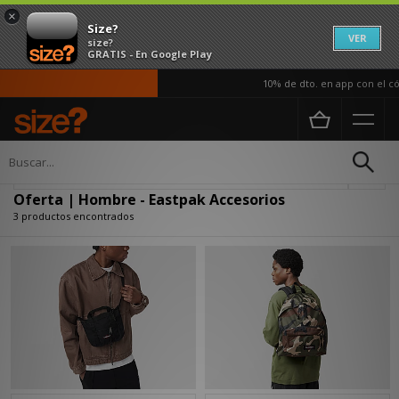
×
Size?
VER
size?
GRATIS - En Google Play
10% de dto. en app con el có
Página principal
Hombre
Accesorios
Actualizar búsqueda
Oferta | Hombre - Eastpak Accesorios
3 productos encontrados