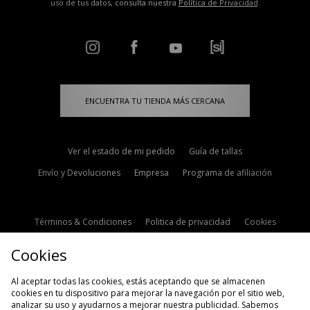
uso de tus datos, consulta nuestra
Política de Privacidad
.
ENCUENTRA TU TIENDA MÁS CERCANA
Ver el estado de mi pedido
Guía de tallas
Envío y Devoluciones
Empresa
Programa de afiliación
Términos & Condiciones
Politica de privacidad
Cookies
Contacto
Descuento de estudiante
Configuración de Cookies
Cookies
Modern Slavery Statement
Al aceptar todas las cookies, estás aceptando que se almacenen
cookies en tu dispositivo para mejorar la navegación por el sitio web,
analizar su uso y ayudarnos a mejorar nuestra publicidad. Sabemos