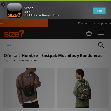
×
Size?
VER
size?
GRATIS - En Google Play
a
10% de dto. en app con el
Página principal
Hombre
Accesorios
Mochilas y Bandoleras
Actualizar búsqueda
Oferta | Hombre - Eastpak Mochilas y Bandoleras
3 productos encontrados