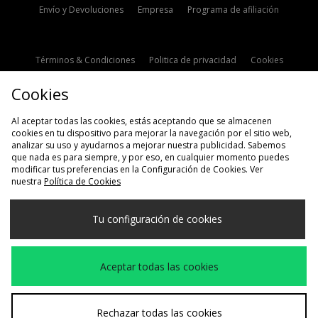
Envío y Devoluciones
Empresa
Programa de afiliación
Términos & Condiciones
Politica de privacidad
Cookies
Contacto
Descuento de estudiante
Configuración de Cookies
Cookies
Modern Slavery Statement
Al aceptar todas las cookies, estás aceptando que se almacenen
cookies en tu dispositivo para mejorar la navegación por el sitio web,
analizar su uso y ayudarnos a mejorar nuestra publicidad. Sabemos
que nada es para siempre, y por eso, en cualquier momento puedes
modificar tus preferencias en la Configuración de Cookies. Ver
nuestra
Política de Cookies
Selecciona País
Tu configuración de cookies
España
Aceptamos las siguientes formas de pago
Aceptar todas las cookies
Visita nuestra página corporativa en
www.jdplc.com
Rechazar todas las cookies