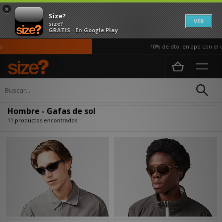
×
Size?
VER
size?
GRATIS - En Google Play
10% de dto. en app con el có
Página principal
Hombre
Accesorios
Gafas de sol
Actualizar búsqueda
Hombre - Gafas de sol
11 productos encontrados