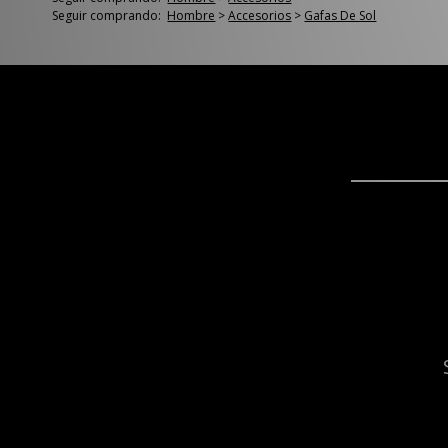
Seguir comprando:
Hombre
>
Accesorios
>
Gafas De Sol