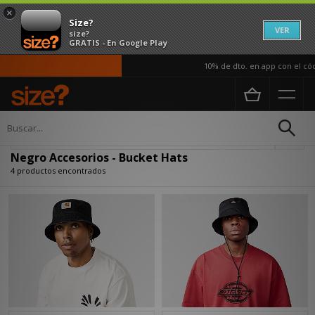
×
Size?
VER
size?
GRATIS - En Google Play
10% de dto. en app con el cód
Página principal
Hombre
Accesorios
Actualizar búsqueda
Negro Accesorios - Bucket Hats
4 productos encontrados