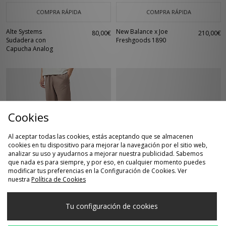
COMPRA RÁPIDA
COMPRA RÁPIDA
Alte Systems
New Balance x Joe
80,00€
210,00€
Sudadera con
Freshgoods 1890
Capucha Analog
Cookies
Al aceptar todas las cookies, estás aceptando que se almacenen
cookies en tu dispositivo para mejorar la navegación por el sitio web,
analizar su uso y ayudarnos a mejorar nuestra publicidad. Sabemos
que nada es para siempre, y por eso, en cualquier momento puedes
COMPRA RÁPIDA
COMPRA RÁPIDA
modificar tus preferencias en la Configuración de Cookies. Ver
nuestra
Política de Cookies
Nike Pantalón de
adidas Originals
115,00€
130,00€
Chándal Solo Swoosh
Japan Lux
Open Hem Fleece
Tu configuración de cookies