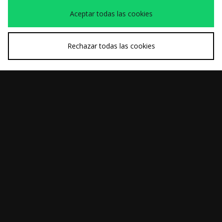
Aceptar todas las cookies
Rechazar todas las cookies
COMPRA RÁPIDA
COMPRA RÁPIDA
Nike Air Max 90
adidas Originals
150,00€
80,00€
Pantalón Adicolor
Cotton Twill