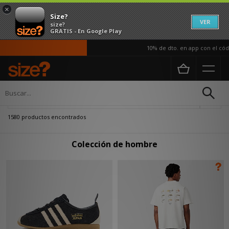
×
Size?
VER
size?
GRATIS - En Google Play
10% de dto. en app con el código AP
Página principal
Hombre
Actualizar búsqueda
1580 productos encontrados
Colección de hombre