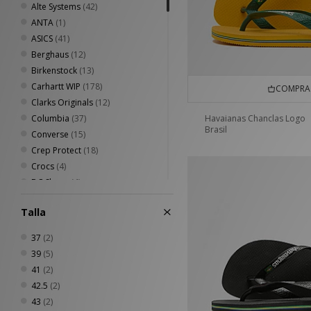
Alte Systems
(42)
ANTA
(1)
ASICS
(41)
Berghaus
(12)
Birkenstock
(13)
Carhartt WIP
(178)
COMPRA 
Clarks Originals
(12)
Columbia
(37)
Havaianas Chanclas Logo
Brasil
Converse
(15)
Crep Protect
(18)
Crocs
(4)
DC Shoes
(4)
Diadora
(4)
Talla
Dickies
(37)
Eastpak
(14)
37
(2)
Fred Perry
(52)
39
(5)
Havaianas
(5)
41
(2)
Henri Lloyd
(5)
42.5
(2)
HOKA
(9)
43
(2)
Home Grown
(71)