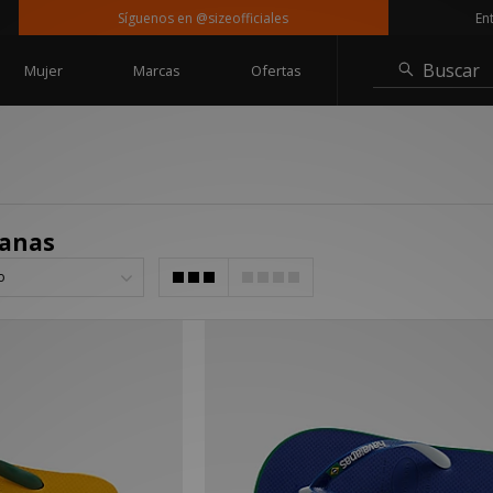
Síguenos en @sizeofficiales
Entrega
Buscar
Mujer
Marcas
Ofertas
ianas