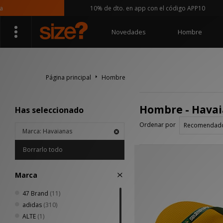
10% de dto. en app con el código APP10
Novedades
Hombre
Página principal
Hombre
Hombre - Hava
Has seleccionado
Ordenar por
Marca: Havaianas
Borrarlo todo
Marca
47 Brand
(11)
adidas
(310)
ALTE
(1)