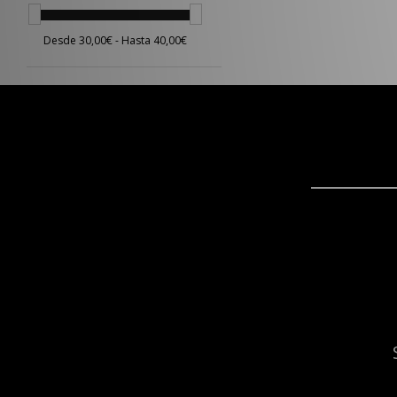
Saucony
(15)
Sergio Tacchini
(20)
Stance
(4)
Teva
(2)
The North Face
(17)
Timberland
(18)
UGG
(7)
Umbro
(19)
Vans
(23)
VISIT
(7)
Von Dutch
(9)
XLARGE
(18)