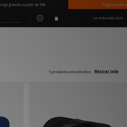
 gratuita a partir de 90€
Paga con Klarna
La cesta está vacía
Mostrar todo
5 productos encontrados: