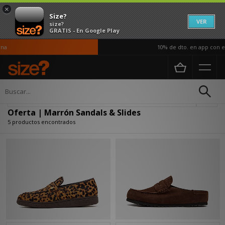
×
Size?
VER
size?
GRATIS - En Google Play
a
10% de dto. en app con el
Página principal
Oferta | Marrón Sandals & Slides
Actualizar búsqueda
Oferta | Marrón Sandals & Slides
5 productos encontrados