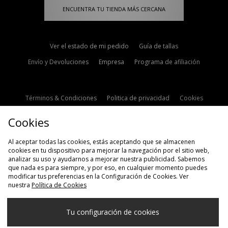
ENCUENTRA TU TIENDA MÁS CERCANA
Ver el estado de mi pedido
Guía de tallas
Envío y Devoluciones
Empresa
Programa de afiliación
Términos & Condiciones
Politica de privacidad
Cookies
Contacto
Descuento de estudiante
Configuración de Cookies
Cookies
Modern Slavery Statement
Al aceptar todas las cookies, estás aceptando que se almacenen
cookies en tu dispositivo para mejorar la navegación por el sitio web,
analizar su uso y ayudarnos a mejorar nuestra publicidad. Sabemos
que nada es para siempre, y por eso, en cualquier momento puedes
modificar tus preferencias en la Configuración de Cookies. Ver
nuestra
Política de Cookies
Selecciona País
Tu configuración de cookies
España