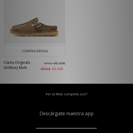
COMPRA RÁPIDA
Clarks Originals
Antes
95,00€
Solsbury Mule
Ahora
65,00€
Ver la Web completa size?
Descárgate nuestra app