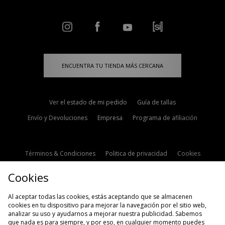
ENCUENTRA TU TIENDA MÁS CERCANA
Ver el estado de mi pedido
Guía de tallas
Envío y Devoluciones
Empresa
Programa de afiliación
Términos & Condiciones
Politica de privacidad
Cookies
Contacto
Descuento de estudiante
Configuración de Cookies
Cookies
Modern Slavery Statement
Al aceptar todas las cookies, estás aceptando que se almacenen
cookies en tu dispositivo para mejorar la navegación por el sitio web,
analizar su uso y ayudarnos a mejorar nuestra publicidad. Sabemos
que nada es para siempre, y por eso, en cualquier momento puedes