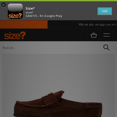
×
Size?
VER
size?
GRATIS - En Google Play
10% de dto. en app con el có
Página principal
Mujer
Calzado