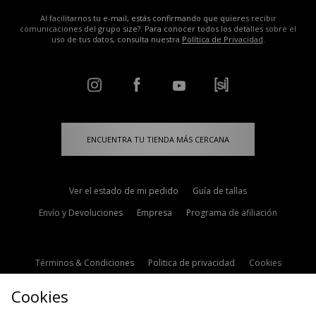
Al facilitarnos tu e-mail, estás confirmando que quieres recibir
comunicaciones del grupo size?. Para conocer todos los detalles sobre el
uso de tus datos, consulta nuestra
Política de Privacidad
.
ENCUENTRA TU TIENDA MÁS CERCANA
Ver el estado de mi pedido
Guía de tallas
Envío y Devoluciones
Empresa
Programa de afiliación
Términos & Condiciones
Politica de privacidad
Cookies
Contacto
Descuento de estudiante
Configuración de Cookies
Cookies
Modern Slavery Statement