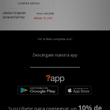
COMPRA RÁPIDA
adidas Originals
Antes
50,00€
Jacquard Jersey
Ahora
35,00€
Ver la Web completa size?
Descárgate nuestra app
10% de
Suscríbete para conseguir un