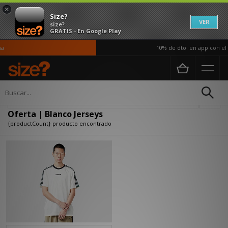
×
Size?
VER
size?
GRATIS - En Google Play
a
10% de dto. en app con el 
Página principal
Oferta | Blanco Jerseys
Actualizar búsqueda
Oferta | Blanco Jerseys
{productCount} producto encontrado