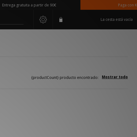
trega gratuita a partir de 90€
Paga con Klar
La cesta está vacía
Mostrar todo
{productCount} producto encontrado: