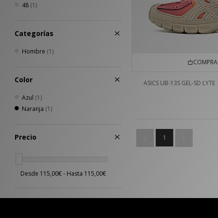
48
(1)
Categorías
Hombre
(1)
COMPRA 
Color
ASICS UB-13S GEL-SD LYTE
Azul
(1)
Naranja
(1)
Precio
1