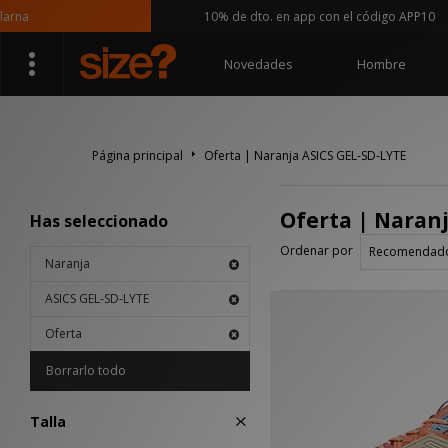
na
10% de dto. en app con el código APP10
Novedades
Hombre
Página principal
Oferta | Naranja ASICS GEL-SD-LYTE
Oferta | Naran
Has seleccionado
Ordenar por
Naranja
ASICS GEL-SD-LYTE
Oferta
Borrarlo todo
Talla