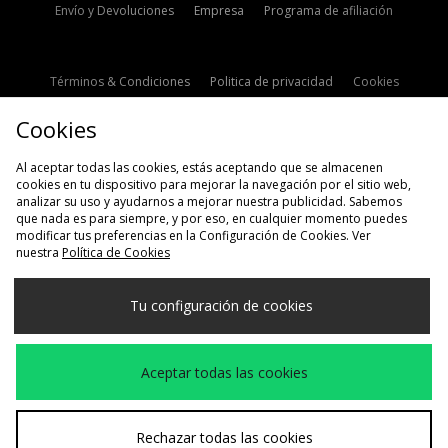
Envío y Devoluciones
Empresa
Programa de afiliación
Términos & Condiciones
Politica de privacidad
Cookies
Contacto
Descuento de estudiante
Configuración de Cookies
Cookies
Modern Slavery Statement
Al aceptar todas las cookies, estás aceptando que se almacenen
cookies en tu dispositivo para mejorar la navegación por el sitio web,
analizar su uso y ayudarnos a mejorar nuestra publicidad. Sabemos
que nada es para siempre, y por eso, en cualquier momento puedes
modificar tus preferencias en la Configuración de Cookies. Ver
nuestra
Política de Cookies
Selecciona País
Tu configuración de cookies
España
Aceptamos las siguientes formas de pago
Aceptar todas las cookies
Visita nuestra página corporativa en
www.jdplc.com
Rechazar todas las cookies