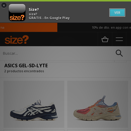
×
Size?
VER
size?
GRATIS - En Google Play
na
10% de dto. en app con el
Página principal
ASICS GEL-SD-LYTE
Actualizar búsqueda
ASICS GEL-SD-LYTE
2 productos encontrados