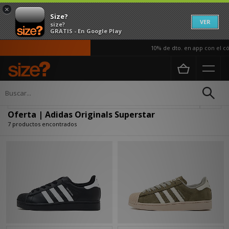
×
Size?
VER
size?
GRATIS - En Google Play
10% de dto. en app con el cód
Página principal
Oferta | Adidas Originals Superstar
Actualizar búsqueda
Oferta | Adidas Originals Superstar
7 productos encontrados