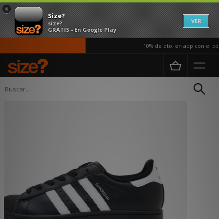
×
Size?
VER
size?
GRATIS - En Google Play
10% de dto. en app con el códi
Página principal
Mujer
Calzado