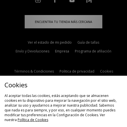
ENCUENTRA TU TIENDA MÁS CERCANA
Ver el estado de mi pedido
Guía de tallas
Envío y Devoluciones
Empresa
Programa de afiliación
Términos & Condiciones
Politica de privacidad
Cookies
Contacto
Descuento de estudiante
Configuración de Cookies
Cookies
Modern Slavery Statement
Al aceptar todas las cookies, estás aceptando que se almacenen
cookies en tu dispositivo para mejorar la navegación por el sitio web,
analizar su uso y ayudarnos a mejorar nuestra publicidad. Sabemos
que nada es para siempre, y por eso, en cualquier momento puedes
modificar tus preferencias en la Configuración de Cookies. Ver
nuestra
Política de Cookies