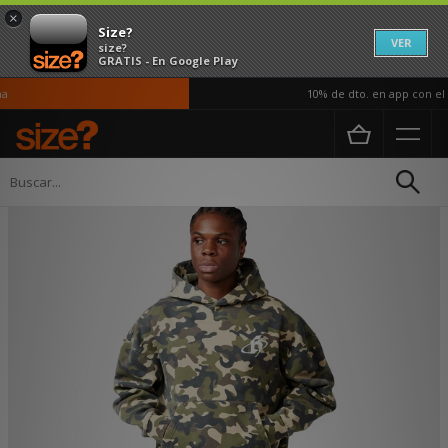
×
Size?
VER
size?
GRATIS - En Google Play
10% de dto. en app con el c
Página principal
Hombre
Ropa
Sudaderas con capucha