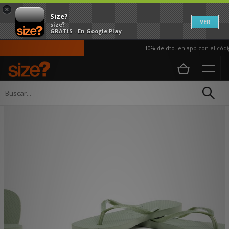
×
Size?
VER
size?
GRATIS - En Google Play
10% de dto. en app con el códig
Página principal
Mujer
Calzado