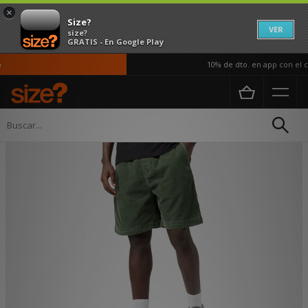
×
Size?
VER
size?
GRATIS - En Google Play
10% de dto. en app con el có
Página principal
Hombre
Ropa
Pantalones cortos