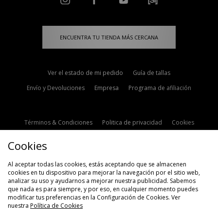
ENCUENTRA TU TIENDA MÁS CERCANA
Ver el estado de mi pedido
Guía de tallas
Envío y Devoluciones
Empresa
Programa de afiliación
Términos & Condiciones
Politica de privacidad
Cookies
Contacto
Descuento de estudiante
Configuración de Cookies
Cookies
Modern Slavery Statement
Al aceptar todas las cookies, estás aceptando que se almacenen
cookies en tu dispositivo para mejorar la navegación por el sitio web,
analizar su uso y ayudarnos a mejorar nuestra publicidad. Sabemos
que nada es para siempre, y por eso, en cualquier momento puedes
modificar tus preferencias en la Configuración de Cookies. Ver
nuestra
Política de Cookies